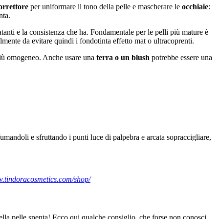
orrettore
per uniformare il tono della pelle e mascherare le
occhiaie
:
inta.
dratanti e la consistenza che ha. Fondamentale per le pelli più mature è
lmente da evitare quindi i fondotinta effetto mat o ultracoprenti.
 più omogeneo. Anche usare una
terra o un blush
potrebbe essere una
fumandoli e sfruttando i punti luce di palpebra e arcata sopraccigliare,
w.tindoracosmetics.com/shop/
ella pelle spenta! Ecco qui qualche consiglio, che forse non conosci,