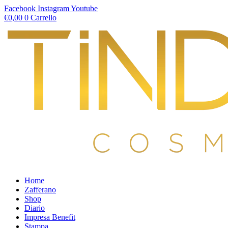
Vai
Facebook
Instagram
Youtube
al
€
0,00
0
Carrello
contenuto
Home
Zafferano
Shop
Diario
Impresa Benefit
Stampa