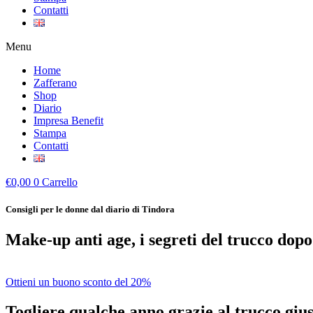
Contatti
Menu
Home
Zafferano
Shop
Diario
Impresa Benefit
Stampa
Contatti
€
0,00
0
Carrello
Consigli per le donne dal diario di Tindora
Make-up anti age, i segreti del trucco dopo
Ottieni un buono sconto del 20%
Togliere qualche anno grazie al trucco giust