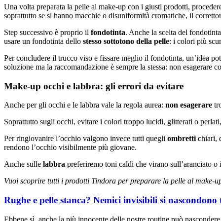
Una volta preparata la pelle al make-up con i giusti prodotti, proced
soprattutto se si hanno macchie o disuniformità cromatiche, il correttor
Step successivo è proprio il
fondotinta
. Anche la scelta del fondotinta
usare un fondotinta dello
stesso sottotono della pelle
: i colori più sc
Per concludere il trucco viso e fissare meglio il fondotinta, un’idea p
soluzione ma la raccomandazione è sempre la stessa: non esagerare con 
Make-up occhi e labbra: gli errori da evitare
Anche per gli occhi e le labbra vale la regola aurea:
non esagerare
tr
Soprattutto sugli occhi, evitare i colori troppo lucidi, glitterati o perla
Per ringiovanire l’occhio valgono invece tutti quegli
ombretti
chiari,
rendono l’occhio visibilmente più giovane.
Anche sulle
labbra
preferiremo toni caldi che virano sull’aranciato o 
Vuoi scoprire tutti i prodotti Tindora per preparare la pelle al make-u
Rughe e pelle stanca? Nemici invisibili si nascondono t
Ebbene sì, anche la più innocente delle nostre routine può nascondere 