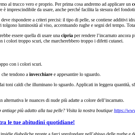
eremo al trucco vero e proprio. Per prima cosa andremo ad applicare un
c
e è imprescindibile da usare, anche perché facilita la stesura del fondot
 deve rispondere a criteri precisi: il tipo di pelle, se contiene additivi i
uri tolgono luminosità al viso, accentuando rughe e segni del tempo. Tota
otrebbe essere quella di usare una
cipria
per rendere l’incarnato ancora
i colori troppo scuri, che marcherebbero troppo i difetti cutanei.
oppo con i colori scuri.
ti, che tendono a
invecchiare
e appesantire lo sguardo.
 dai toni caldi che illuminano lo sguardo. Applicati in leggera quantità, s
in alternativa le nuances di nude più adatte a colore dell’incarnato.
p antiage più adatto alla tua pelle? Visita la nostra boutique
https://ww
ra le tue abitudini quotidiane!
insidie diaboliche pronte a farci sprofondare nell’abisso delle rughe e d