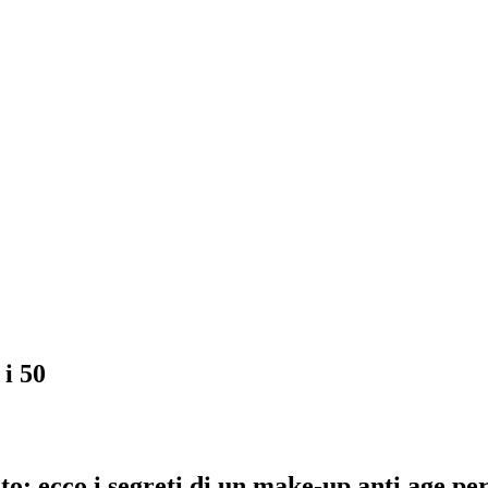
 i 50
o: ecco i segreti di un make-up anti age per 